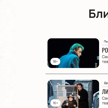
Бл
Пь
РО
Са
те
18+
Др
ЛИ
Са
те
16+