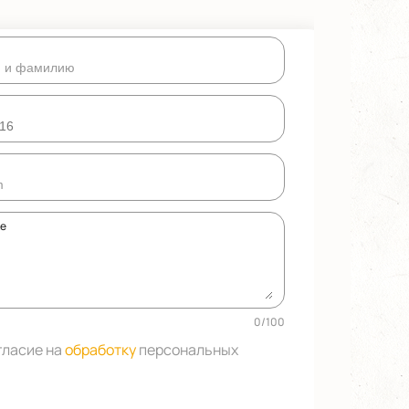
ке
0
/
100
гласие на
обработку
персональных