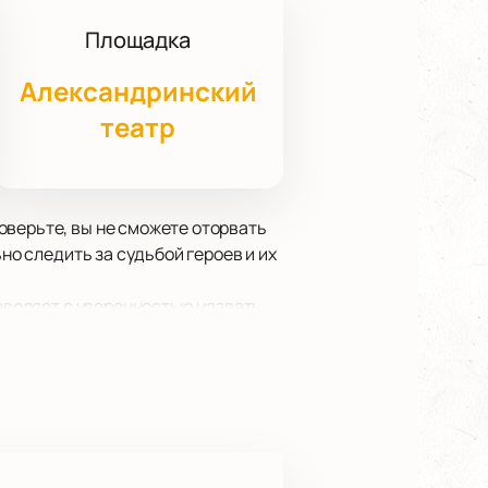
Площадка
Александринский
театр
оверьте, вы не сможете оторвать
но следить за судьбой героев и их
озволяет с уверенностью назвать
. Не упустите возможности