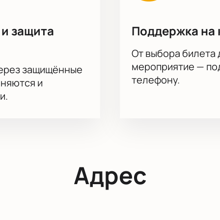
 и защита
Поддержка на 
От выбора билета 
мероприятие — под
через защищённые
телефону.
аняются и
и.
Адрес