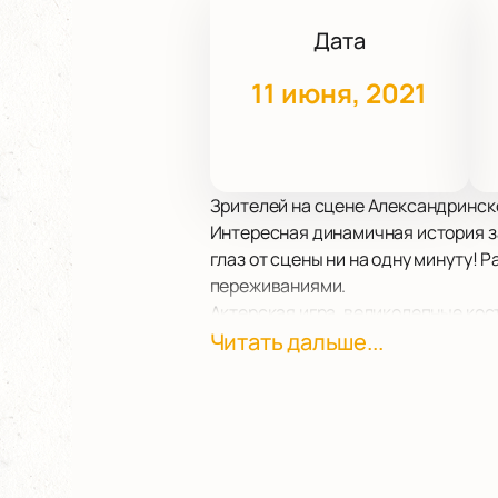
Дата
11 июня, 2021
Зрителей на сцене Александринско
Интересная динамичная история за
глаз от сцены ни на одну минуту! 
переживаниями.
Актерская игра, великолепные кос
спектакль образцом произведени
Читать дальше...
Работу режиссера и актерской тру
составить о "Губернатор" собстве