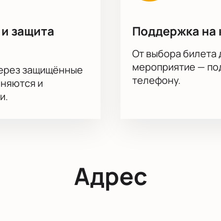
 и защита
Поддержка на 
От выбора билета 
мероприятие — под
через защищённые
телефону.
аняются и
и.
Адрес