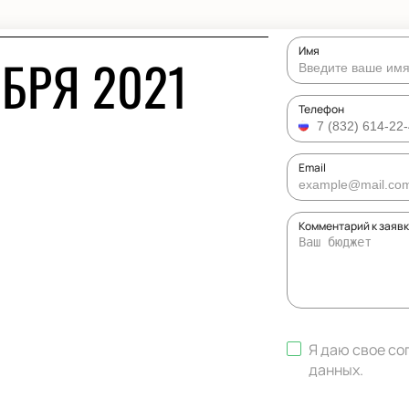
Имя
БРЯ 2021
Телефон
Email
Комментарий к заяв
Я даю свое со
данных
.