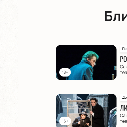
Бл
Пь
РО
Са
те
18+
Др
ЛИ
Са
те
16+