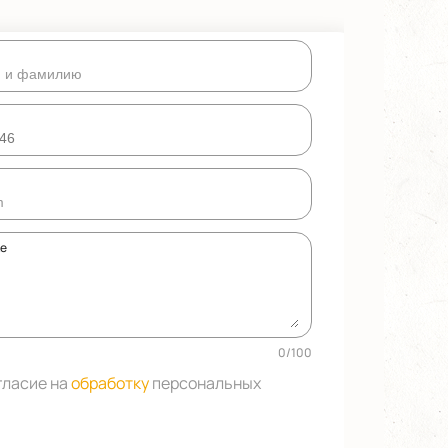
ке
0
/
100
гласие на
обработку
персональных