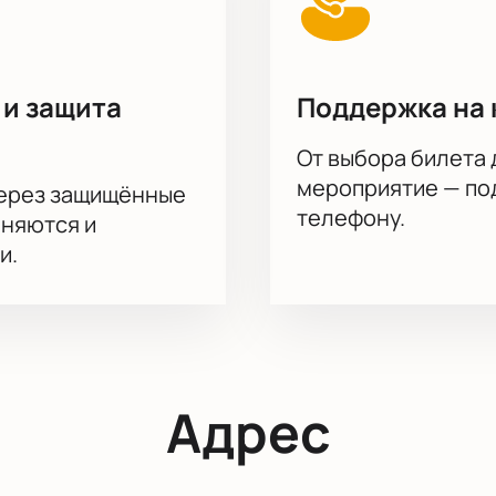
 и защита
Поддержка на 
От выбора билета 
мероприятие — под
через защищённые
телефону.
аняются и
и.
Адрес