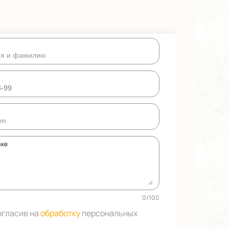
вке
0
/
100
огласие на
обработку
персональных