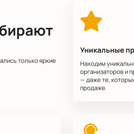
ер в компании его героев.
ыбирают
Уникальные п
тались только яркие
Находим уникальн
организаторов и 
— даже те, которы
продаже.