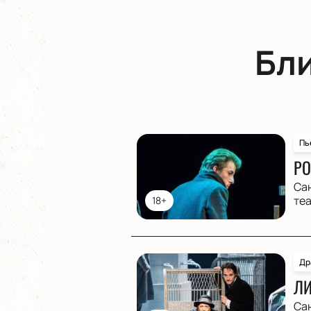
Бл
Пь
РО
Са
те
18+
Др
ЛИ
Са