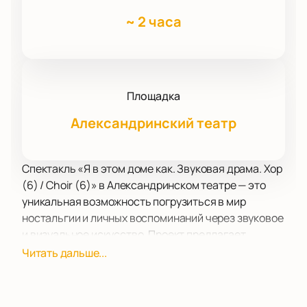
~
2 часа
Площадка
Александринский театр
Спектакль «Я в этом доме как. Звуковая драма. Хор
(6) / Choir (6)» в Александринском театре — это
уникальная возможность погрузиться в мир
ностальгии и личных воспоминаний через звуковое
и визуальное искусство. Проект предлагает
зрителям исследовать феномен ностальгии,
Читать дальше...
погружаясь в атмосферу, созданную
видеопроекциями и звуковыми композициями.
Александринский театр, известный своей богатой