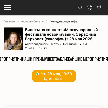
Главная
Афиша и билеты
Международный фе...
Билеты на концерт «Международный
фестиваль новой музыки. Серафима
Верхолат (саксофон)» 28 мая 2026
Александринский театр
Фестиваль
16+
28 мая
19:30
МЕРОПРИЯТИИ
НАШИ ПРЕИМУЩЕСТВА
БЛИЖАЙШИЕ МЕРОПРИЯТИЯ