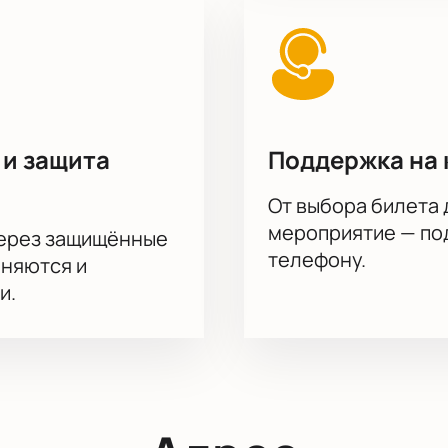
ют специальные условия бронирования через корпоративны
й и индивидуальный подбор программы под запрос клиента
 билетов для корпоративных мероприятий.
на актёрского состава.
о, Вячеслав Малыгин, Андрей Петрушенков
 и защита
Поддержка на 
От выбора билета 
мероприятие — под
через защищённые
телефону.
аняются и
и.