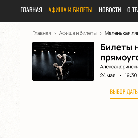
ГЛАВНАЯ
АФИША И БИЛЕТЫ
НОВОСТИ
О ТЕ
Главная
Афиша и билеты
Маленькая ляг
Билеты н
прямоуг
Александрински
24 мая
19:30
ВЫБОР ДАТЫ