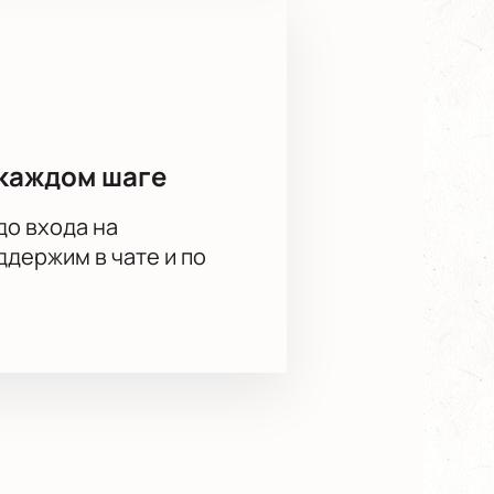
й отдел театра. Доступны
. Свяжитесь с менеджером для
каждом шаге
до входа на
держим в чате и по