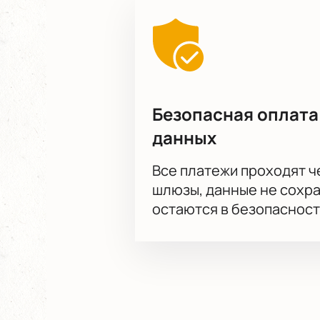
Для групповых посещений действу
варианты размещения для компани
консультации по вопросам заказа
Обратите внимание, возможна сме
Режиссёр:
Лара Гарри
Актёрский состав:
Даниил Кирилк
Безопасная оплата
данных
Все платежи проходят 
шлюзы, данные не сохр
остаются в безопасност