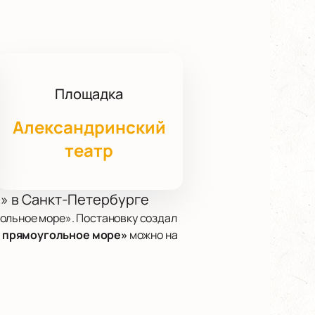
Площадка
Александринский
театр
е» в Санкт-Петербурге
ольное море». Постановку создал
е прямоугольное море»
можно на
еограф Евгений Венин используют