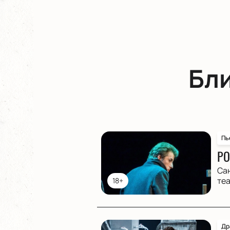
Бл
Пь
РО
Са
те
18+
Др