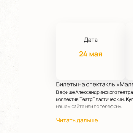
Дата
24 мая
Билеты на спектакль «Мал
В афише Александринского театра
коллектив ТеатрПластический.
Ку
нашем сайте или по телефону.
Читать дальше...
Сюжет
В основе спектакля — размышления