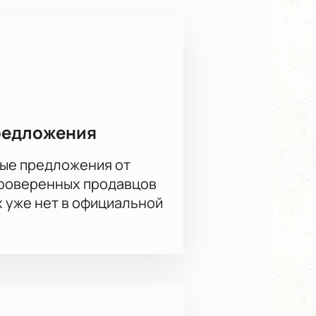
му зала — вы легко выберете
 не вызывает сложностей.
расположиться в зале, и подробно
редложения
ые предложения от
 Петербурга вживую.
проверенных продавцов
х уже нет в официальной