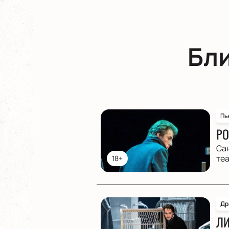
Бл
Пь
РО
Са
те
18+
Др
ЛИ