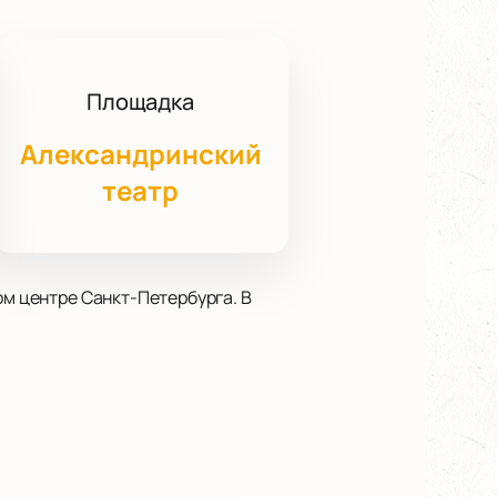
Площадка
Александринский
театр
ом центре Санкт-Петербурга. В
торов, чьи произведения
Петербурга: от нежных тем до
тмосферу культурной столицы и