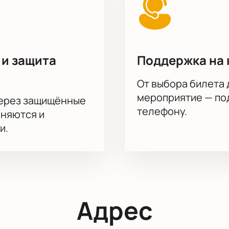
 и защита
Поддержка на 
От выбора билета 
мероприятие — под
через защищённые
телефону.
аняются и
и.
Адрес