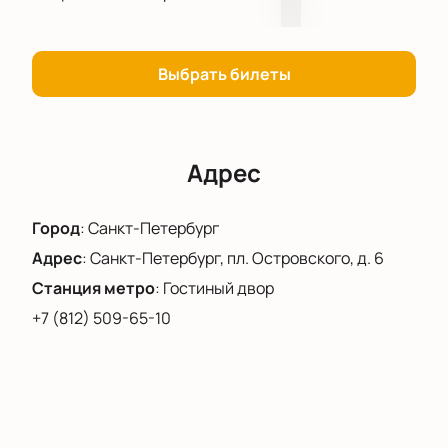
искусства.
Билеты на экскурсию «Настройка на
Выбрать билеты
новое. Медиации на Новой сцене»
онлайн
Купить билеты на экскурсию «Настройка на
новое. Медиации на Новой сцене»
можно через
Адрес
наш сайт. Выбор билетов доступен по
интерактивной схеме зала.
Город
:
Санкт-Петербург
Для заказа билетов используйте функцию
бронирования онлайн или звоните по телефону.
Адрес
:
Санкт-Петербург, пл. Островского, д. 6
После оплаты билеты поступят сразу.
Станция метро
:
Гостиный двор
+7 (812) 509-65-10