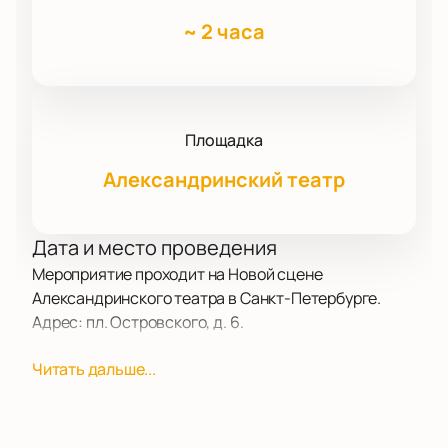
~
2 часа
Площадка
Александринский театр
Дата и место проведения
Мероприятие проходит на Новой сцене
Александринского театра в Санкт-Петербурге.
Адрес: пл. Островского, д. 6.
О событии и площадке
Читать дальше...
Проект «Друзья Петербурга» и театр приглашают
подростков 11–17 лет и их родителей на культурную
медиацию «Настройка на новое». Участники