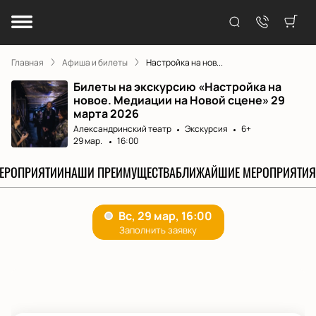
Главная
Афиша и билеты
Настройка на нов...
Билеты на экскурсию «Настройка на
новое. Медиации на Новой сцене» 29
марта 2026
Александринский театр
Экскурсия
6+
29 мар.
16:00
МЕРОПРИЯТИИ
НАШИ ПРЕИМУЩЕСТВА
БЛИЖАЙШИЕ МЕРОПРИЯТИЯ