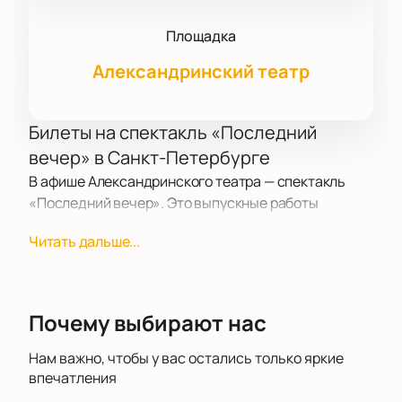
Площадка
Александринский театр
Билеты на спектакль «Последний
вечер» в Санкт-Петербурге
В афише Александринского театра — спектакль
«Последний вечер». Это выпускные работы
студентов направления «Искусство современного
Читать дальше...
танца» консерватории имени Н. А. Римского-
Корсакова. Постановка состоит из трёх отдельных
хореографических пьес, которые затрагивают
темы современной драмы и искусства. Купить
Почему выбирают нас
билеты на спектакль «Последний вечер» можно
для посещения события в здании на площади
Нам важно, чтобы у вас остались только яркие
Островского, 6.
впечатления