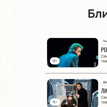
Бл
Пь
РО
Са
те
18+
Др
ЛИ
Са
те
16+