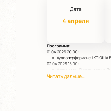
Дата
4 апреля
Программа:
01.04.2026 20:00:
Аудиоперформанс 1 КСЮША 
02.04.2026 18:00:
Аудитория - Рассказывает Д
02.04.2026 20:00:
Читать дальше...
Аудиоперформанс 2. СимфоКо
03.04.2026 18:00:
Аудитория. Рассказывает Ег
03.04.2026 20:00:
Аудиоперформанс 3. Храм Уе