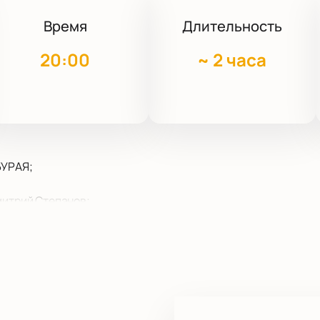
Время
Длительность
20:00
~
2 часа
БУРАЯ;
митрий Степанов;
т / КРЧСА;
ор закрывайсвоиглаза;
диненного Размышления / Осколки музыки;