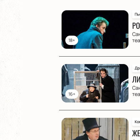
Пь
РО
Са
те
18+
Др
ЛИ
Са
те
16+
Ко
ЖЕ