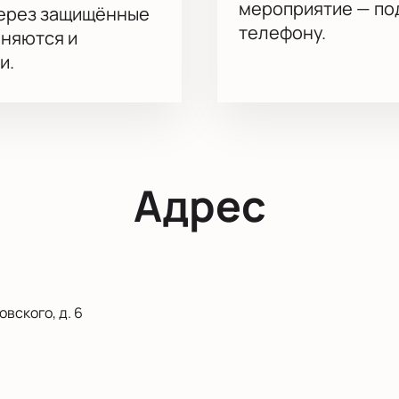
мероприятие — под
через защищённые
телефону.
аняются и
и.
Адрес
вского, д. 6