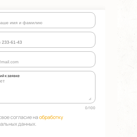
й к заявке
0
/
100
свое согласие на
обработку
альных данных
.