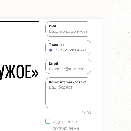
Имя
Телефон
УЖОЕ»
Email
Комментарий к заявке
0
/
100
Я даю свое
согласие на