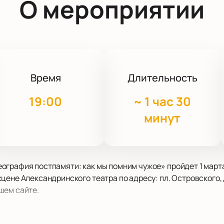
О мероприятии
Время
Длительность
19:00
~
1 час 30
минут
ография постпамяти: как мы помним чужое» пройдет 1 марта
ене Александринского театра по адресу: пл. Островского, д
шем сайте.