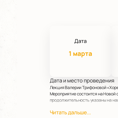
Дата
1 марта
Дата и место проведения
Лекция Валерии Трифоновой «Хоре
Мероприятие состоится на Новой сц
продолжительность указаны на на
Читать дальше...
О событии и площадке