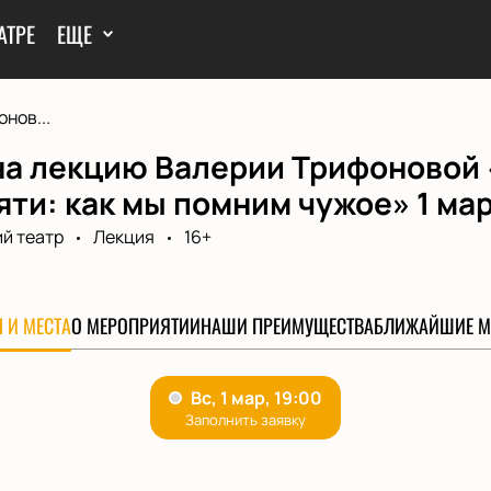
АТРЕ
ЕЩЕ
нов...
на лекцию Валерии Трифоновой
ти: как мы помним чужое» 1 ма
й театр
Лекция
16+
 И МЕСТА
О МЕРОПРИЯТИИ
НАШИ ПРЕИМУЩЕСТВА
БЛИЖАЙШИЕ М