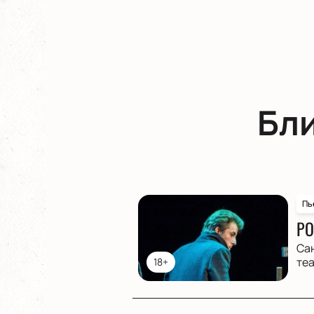
Бл
Пь
РО
Са
те
18+