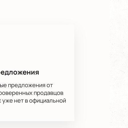
ти. После осенней программы с
ю. Валерия Трифонова —
ти в пространстве и теле,
редложения
ы помним чужое» онлайн
ые предложения от
им чужое»
можно через наш сайт.
проверенных продавцов
ть билетов первого ряда
р поможет выбрать места,
х уже нет в официальной
детали у специалистов по