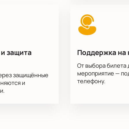
 и защита
Поддержка на 
От выбора билета 
мероприятие — под
через защищённые
телефону.
аняются и
и.