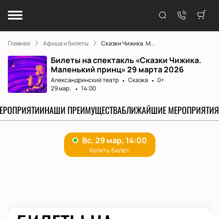
Главная
Афиша и билеты
Сказки Чижика. М...
Билеты на спектакль «Сказки Чижика.
Маленький принц» 29 марта 2026
Александринский театр
Сказка
0+
29 мар.
14:00
МЕРОПРИЯТИИ
НАШИ ПРЕИМУЩЕСТВА
БЛИЖАЙШИЕ МЕРОПРИЯТИЯ