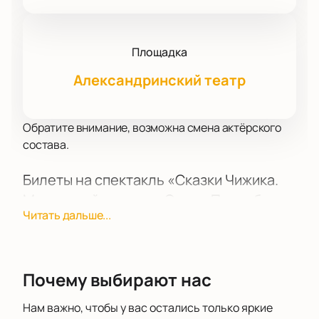
Площадка
Александринский театр
Обратите внимание, возможна смена актёрского
состава.
Билеты на спектакль «Сказки Чижика.
Маленький принц» в Санкт-Петербурге
Читать дальше...
29 марта 2026 года в Александринском театре по
адресу: пл. Островского, д. 6 состоится спектакль
«Сказки Чижика. Маленький принц». Билеты можно
купить заранее на нашем сайте.
Почему выбирают нас
Сюжет
Нам важно, чтобы у вас остались только яркие