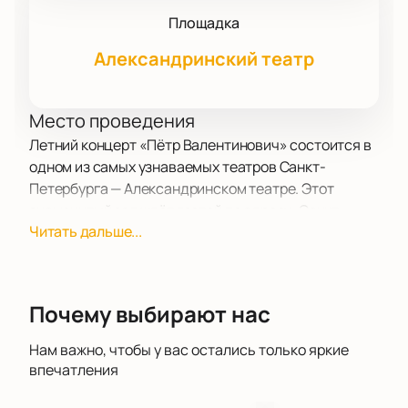
Площадка
Александринский театр
Место проведения
Летний концерт «Пётр Валентинович» состоится в
одном из самых узнаваемых театров Санкт-
Петербурга — Александринском театре. Этот
знаменитый зал ждёт гостей по адресу: Санкт-
Читать дальше...
Петербург, пл. Островского, дом 6.
О концерте
Творческий коллектив «Пётр Валентинович»
Почему выбирают нас
отмечает пятилетие большим концертом. Это
событие порадует всех ценителей их необычного
Нам важно, чтобы у вас остались только яркие
стиля. Вечер наполнит музыка — прозвучат
впечатления
любимые композиции Петра и оригинальные