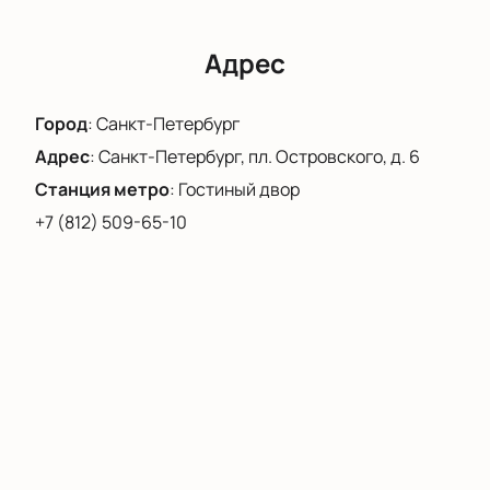
подскажут свободные ряды и ответят на любые
вопросы.
Адрес
Подбор удобных мест на интерактивной
карте.
Город
:
Санкт-Петербург
Надёжная оплата онлайн.
Возможность оформления заказа по
Адрес
:
Санкт-Петербург, пл. Островского, д. 6
телефону с помощью консультанта.
Станция метро
:
Гостиный двор
Не пропустите возможность насладиться живым
+7 (812) 509-65-10
выступлением и испытать яркие чувства от
встречи с талантливыми музыкантами!