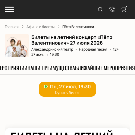
Главная
Афиша и билеты
Пётр Валентинови...
Билеты на летний концерт «Пётр
Валентинович» 27 июля 2026
Александринский театр
Народная песня
12+
27 июл.
19:30
МЕРОПРИЯТИИ
НАШИ ПРЕИМУЩЕСТВА
БЛИЖАЙШИЕ МЕРОПРИЯТИЯ