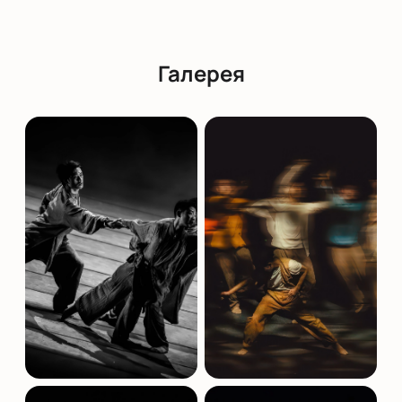
Обратите внимание, возможна смена актёрского
состава.
Режиссёр:
Ху Шэньюань
Галерея