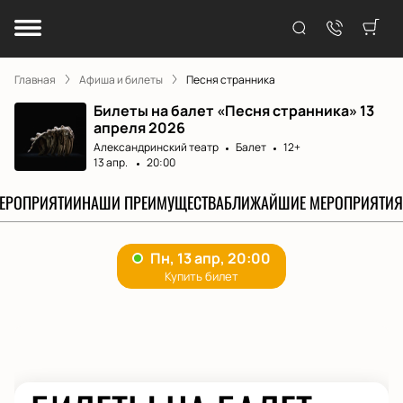
Главная
Афиша и билеты
Песня странника
Билеты на балет «Песня странника» 13
апреля 2026
Александринский театр
Балет
12+
13 апр.
20:00
МЕРОПРИЯТИИ
НАШИ ПРЕИМУЩЕСТВА
БЛИЖАЙШИЕ МЕРОПРИЯТИЯ