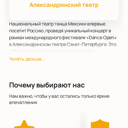
Александринский театр
Национальный театр танца Мексики впервые
посетит Россию, проведя уникальный концерт в
рамках международного фестиваля «Dance Open»
в Александринском театре Санкт-Петербурга. Это
событие станет яркой страницей в мире
театрального искусства. Российские зрители
Читать дальше...
познакомятся с четырьмя оригинальными
одноактными балетными постановками:
«Головокружение», «Уже», «Гнауа» и «Вспышка
Почему выбирают нас
света». Спешите
забронировать билеты
уже
сейчас.
Нам важно, чтобы у вас остались только яркие
В программе вечера — редкие премьеры балетов,
впечатления
созданные выдающимися мировыми
хореографами современности — Ициком Галили,
Начо Дуато, Эдгаром Зендехасом и Соней Хименес.
Количество билетов ограничено, поэтому