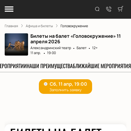
Главная
Афиша и билеты
Головокружение
Билеты на балет «Головокружение» 11
апреля 2026
Александринский театр
Балет
12+
11 апр.
19:00
МЕРОПРИЯТИИ
НАШИ ПРЕИМУЩЕСТВА
БЛИЖАЙШИЕ МЕРОПРИЯТИЯ