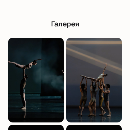
покупку, вы получите электронный билет на
указанный e-mail, который можно сохранить в
смартфоне или распечатать для посещения
Галерея
театра.
Обратите внимание, возможна смена актёрского
состава.
Режиссёр:
Соня Хименес