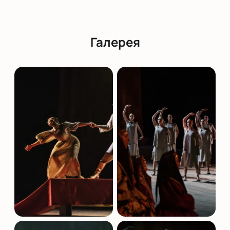
в зале. В этом театре есть партер, бельэтаж и
балкон. Чтобы проверить, есть ли свободные
места, можно посмотреть интерактивную схему
Галерея
зала на нашем сайте. Наши менеджеры готовы
помочь с оформлением заказа на каждом этапе.
Билеты на балет «Свадебка» в Санкт-
Петербурге онлайн: подбор мест и
бронирование
На нашем сайте вы можете
купить билеты на
балет «Свадебка».
Для оформления заказа
достаточно указать свой номер телефона и адрес
электронной почты. Интерактивная карта зала
поможет вам легко найти подходящие места. После
оплаты мы обеспечиваем электронную доставку
билетов на вашу почту, откуда их можно сохранить
или распечатать.