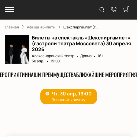
Главная
Афиша и билеты
Шекспиргамлет (г...
Билеты на спектакль «Шекспиргамлет»
(гастроли театра Моссовета) 30 апреля
2026
Александринский театр
Драма
16+
30 апр.
19:00
МЕРОПРИЯТИИ
НАШИ ПРЕИМУЩЕСТВА
БЛИЖАЙШИЕ МЕРОПРИЯТИЯ