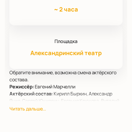
~
2 часа
Площадка
Александринский театр
Обратите внимание, возможна смена актёрского
состава.
Режиссёр:
Евгений Марчелли
Актёрский состав:
Кирилл Быркин, Александр
Яцко, Сергей Юшкевич, Евгения Крюкова, Виталий
Кищенко, Анна Галинова, Анастасия Белова, Митя
Читать дальше...
Федоров, Александр Емельянов, Влад Боковин,
Сергей Зотов, Роман Кириллов
Билеты на спектакль «Шекспиргамлет»