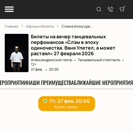
Главная
Афиша и билеты
Слэм в эпоху оди...
Билеты на вечер танцевальных
перфомансов «Слэм в эпоху
одиночества. Ваня Улетел, а может
растаял» 27 февраля 2026
Александринский театр
Танцевальный спектакль
12+
27 фев.
20:00
МЕРОПРИЯТИИ
НАШИ ПРЕИМУЩЕСТВА
БЛИЖАЙШИЕ МЕРОПРИЯТИЯ