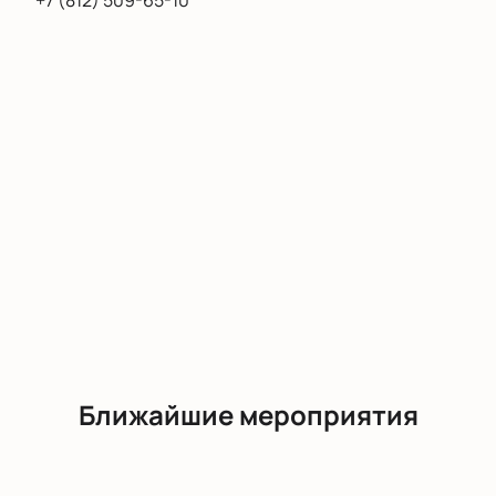
+7 (812) 509-65-10
сразу на электронную почту.
Чтобы купить билеты на это событие, выберите
места на сайте, узнайте стоимость и оформите
заказ онлайн.
Ближайшие мероприятия