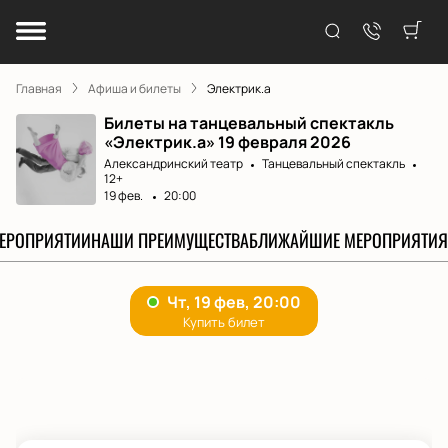
Главная
Афиша и билеты
Электрик.а
Билеты на танцевальный спектакль
«Электрик.а» 19 февраля 2026
Александринский театр
Танцевальный спектакль
12+
19 фев.
20:00
МЕРОПРИЯТИИ
НАШИ ПРЕИМУЩЕСТВА
БЛИЖАЙШИЕ МЕРОПРИЯТИЯ