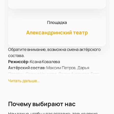
Площадка
Александринский театр
Обратите внимание, возможна смена актёрского
состава.
Режиссёр:
Ксана Ковалева
Актёрский состав:
Максим Петров, Дарья
Пластун, Полина Ченцова, Лидия Антонова, Егор
Кондрашов
Читать дальше...
Билеты на танцевальный спектакль
«Электрик.а» в Санкт-Петербурге
Купить билеты на танцевальный спектакль
Почему выбирают нас
«Электрик.а» — это возможность посетить важное
событие театрального сезона. Постановка входит
Нам важно, чтобы у вас остались только яркие