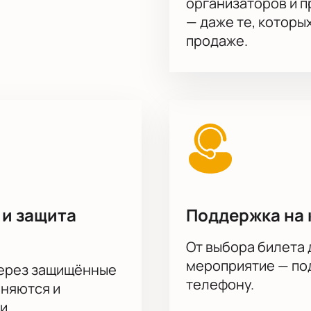
организаторов и 
— даже те, которы
продаже.
 и защита
Поддержка на 
От выбора билета 
мероприятие — под
через защищённые
телефону.
аняются и
и.