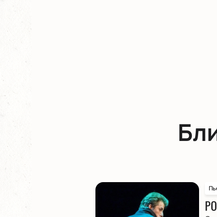
Бл
Пь
РО