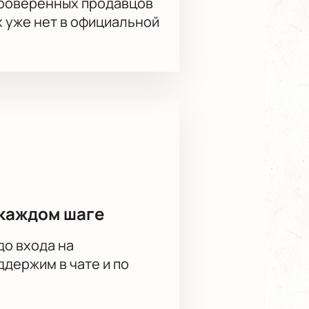
проверенных продавцов
х уже нет в официальной
каждом шаге
до входа на
держим в чате и по