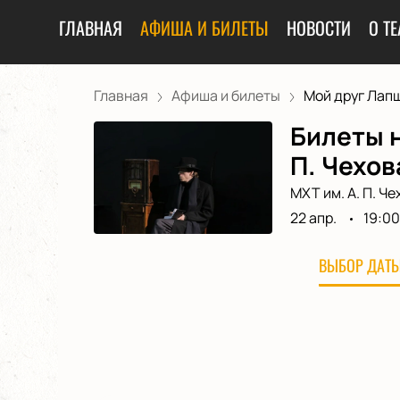
ГЛАВНАЯ
АФИША И БИЛЕТЫ
НОВОСТИ
О ТЕ
Главная
Афиша и билеты
Мой друг Лапши
Билеты н
П. Чехов
МХТ им. А. П. Че
22 апр.
19:00
ВЫБОР ДАТЫ