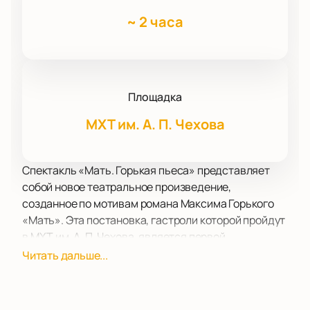
~
2 часа
Площадка
МХТ им. А. П. Чехова
Спектакль «Мать. Горькая пьеса» представляет
собой новое театральное произведение,
созданное по мотивам романа Максима Горького
«Мать». Эта постановка, гастроли которой пройдут
в МХТ им. А. П. Чехова, является первой
режиссёрской работой Константина Богомолова в
Читать дальше...
Александринском театре. В создании спектакля
приняли участие постоянные соавторы режиссёра:
художник-постановщик Лариса Ломакина,