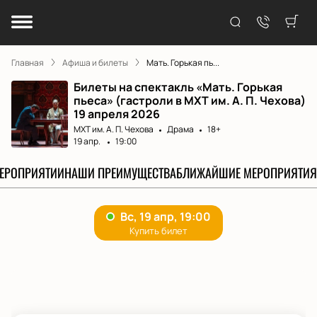
Главная
Афиша и билеты
Мать. Горькая пь...
Билеты на спектакль «Мать. Горькая
пьеса» (гастроли в МХТ им. А. П. Чехова)
19 апреля 2026
МХТ им. А. П. Чехова
Драма
18+
19 апр.
19:00
МЕРОПРИЯТИИ
НАШИ ПРЕИМУЩЕСТВА
БЛИЖАЙШИЕ МЕРОПРИЯТИЯ