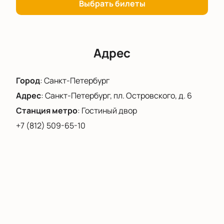
Выбрать билеты
Купить билеты на концерт «Ток времени: в
начале была волна»
можно уже сейчас, чтобы
стать участником этого яркого события.
Адрес
Город
:
Санкт-Петербург
Адрес
:
Санкт-Петербург, пл. Островского, д. 6
Станция метро
:
Гостиный двор
+7 (812) 509-65-10