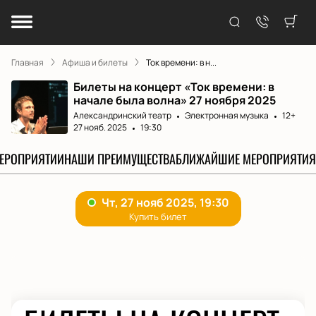
Главная
Афиша и билеты
Ток времени: в н...
Билеты на концерт «Ток времени: в
начале была волна» 27 ноября 2025
Александринский театр
Электронная музыка
12+
27 нояб. 2025
19:30
МЕРОПРИЯТИИ
НАШИ ПРЕИМУЩЕСТВА
БЛИЖАЙШИЕ МЕРОПРИЯТИЯ