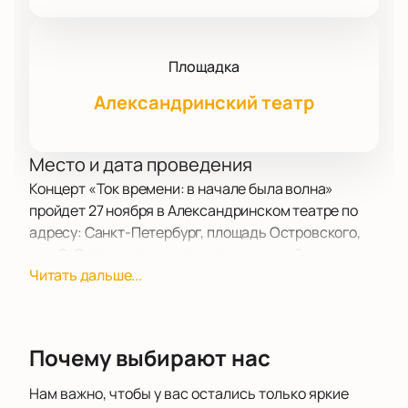
Площадка
Александринский театр
Место и дата проведения
Концерт «Ток времени: в начале была волна»
пройдет 27 ноября в Александринском театре по
адресу: Санкт-Петербург, площадь Островского,
дом 6. Организаторы готовят для гостей одно из
Читать дальше...
самых запоминающихся событий года.
О концерте
Гости смогут полностью погрузиться в атмосферу
аудиовизуального искусства. Сергей
Почему выбирают нас
Благодетелев, художник из Петербурга, покажет
свою работу — информационную скульптуру «Ток
Нам важно, чтобы у вас остались только яркие