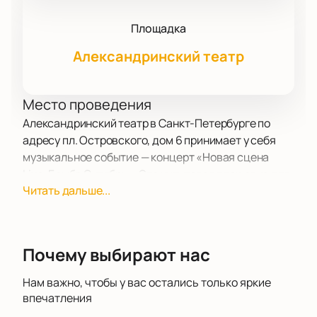
Площадка
Александринский театр
Место проведения
Александринский театр в Санкт-Петербурге по
адресу пл. Островского, дом 6 принимает у себя
музыкальное событие — концерт «Новая сцена
Live: Бомба Октябрь». Это культовая площадка для
Читать дальше...
поклонников музыки, которая радует гостей
отличной акустикой и богатой историей.
О концерте
Концерт «Новая сцена Live: Бомба Октябрь» станет
Почему выбирают нас
одним из самых заметных событий сезона. На
сцену выйдут популярные исполнители, чьи
Нам важно, чтобы у вас остались только яркие
композиции уже полюбились публике по всей
впечатления
стране. Артисты представят свежие треки и