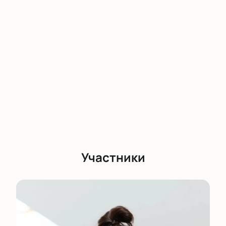
Купить билеты на спектакль «Перед
рассветом»
можно через наш сайт. Для выбора
мест доступна интерактивная схема зала — вы
найдете подходящие места по цене и
расположению. Оплатить билеты можно онлайн или
по телефону с помощью менеджера. Цена зависит
от выбранной категории мест — узнать стоимость
можно на сайте или у консультанта по телефону.
Доступны VIP-ложи и электронный билет с быстрой
доставкой после оплаты. Информацию о
стоимости, схеме зала и афише событий легко
посмотреть онлайн.
Участники
Корпоративным клиентам
Для компаний действуют специальные условия
бронирования мест для групповых посещений или
корпоративных мероприятий в театре. Менеджер
поможет выбрать места для коллектива, оформить
заказ билетов, согласовать детали события и