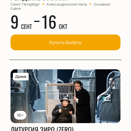
Санкт-Петербург
Александринский театр
Основная
сцена
9
16
СЕНТ
ОКТ
Купить билеты
Драма
16+
ЛИТУРГИЯ ЗИРО (ZERO)