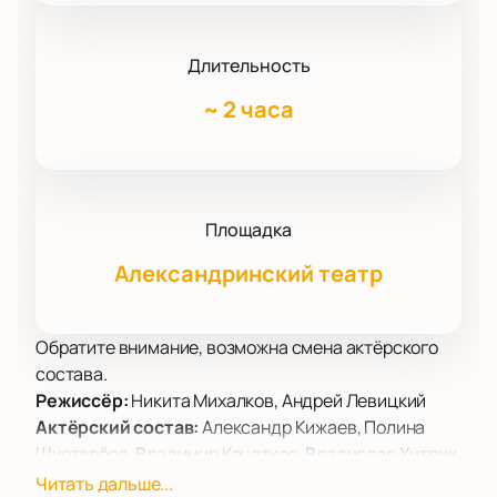
Длительность
~
2 часа
Площадка
Александринский театр
Обратите внимание, возможна смена актёрского
состава.
Режиссёр:
Никита Михалков, Андрей Левицкий
Актёрский состав:
Александр Кижаев, Полина
Шустарёва, Владимир Кочетков, Владислав Хитрик,
Данила Дзыгар, Мария Волкова, Александр
Читать дальше...