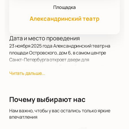
Площадка
Александринский театр
Дата и место проведения
23 ноября 2025 года Александринский театр на
площади Островского, дом 6, в самом центре
Санкт-Петербурга откроет двери для
музыкального вечера «Баскетбольная сюита».
Читать дальше...
Гости смогут стать участниками одного из самых
заметных культурных событий осени.
О концерте
«Баскетбольная сюита» превращает обычный
Почему выбирают нас
концерт в настоящее музыкальное приключение.
Музыканты знаменитого Джазового оркестра
Нам важно, чтобы у вас остались только яркие
Линкольн-центра под руководством Уинтона
впечатления
Марсалиса создали программу, где классический