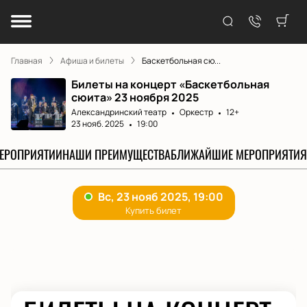
Главная
Афиша и билеты
Баскетбольная сю...
Билеты на концерт «Баскетбольная
сюита» 23 ноября 2025
Александринский театр
Оркестр
12+
23 нояб. 2025
19:00
МЕРОПРИЯТИИ
НАШИ ПРЕИМУЩЕСТВА
БЛИЖАЙШИЕ МЕРОПРИЯТИЯ