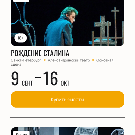
Обратите внимание, возможна смена актёрского
состава.
Режиссёр:
Игорь Булыцын, Вячеслав Самодуров
18+
РОЖДЕНИЕ СТАЛИНА
Санкт-Петербург
Александринский театр
Основная
сцена
9
16
СЕНТ
ОКТ
Купить билеты
Драма