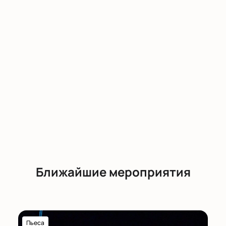
Билеты доступны для заказа на сайте или по
телефону.
Выберите места на интерактивной схеме
зала.
Узнайте стоимость билетов по категориям.
Оплатите онлайн или оформите бронь по
телефону.
Получите электронный билет или выберите
ВИП (VIP)-ложу для корпоративных клиентов.
Купить билеты на балет «598 тактов. Занавес.
Озорные частушки» (Театр балета им. Л.
Якобсона)
можно на сайте с выбором мест по
схеме зала.
Ближайшие мероприятия
Корпоративным клиентам
Для организаций действуют специальные условия
бронирования и оформления групповых заказов с
возможностью выбора ВИП (VIP)-лож и
индивидуального обслуживания.
Пьеса