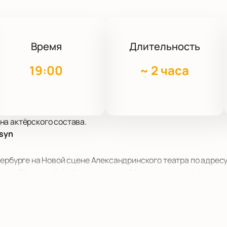
Время
Длительность
19:00
~
2 часа
на актёрского состава.
tsyn
ербурге на Новой сцене Александринского театра по адресу:
нс «Rhymes of rhythms» в рамках Международного фестивал
 особым ритмом. Перформанс «Rhymes of rhythms» приглаш
ные образы. Проект раскрывает поэтику городского потока, 
vitsyn покажут собственное восприятие Петербурга: Piculiar