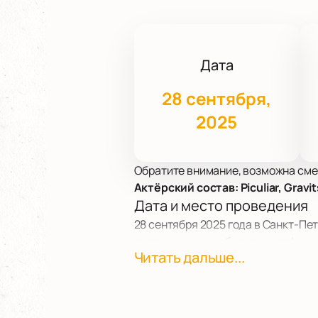
Дата
28 сентября,
2025
Обратите внимание, возможна сме
Актёрский состав: Piculiar, Gravi
Дата и место проведения
28 сентября 2025 года в Санкт-Пет
долгожданное событие — перформа
Читать дальше...
О перформансе
Санкт-Петербург наполняет жизнь
города через его звуки и визуаль
публики. Художники Piculiar и Gra