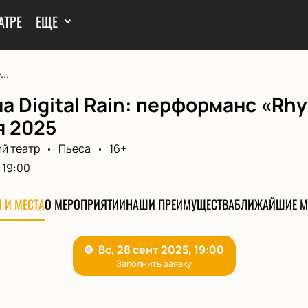
АТРЕ
ЕЩЕ
..
а Digital Rain: перформанс «Rh
я 2025
й театр
Пьеса
16+
19:00
 И МЕСТА
О МЕРОПРИЯТИИ
НАШИ ПРЕИМУЩЕСТВА
БЛИЖАЙШИЕ М