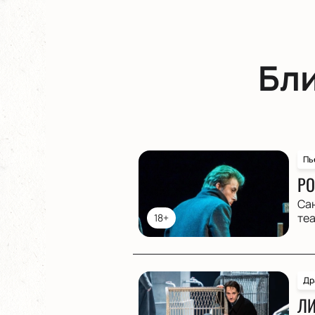
Бл
Пь
РО
Са
те
18+
Др
ЛИ