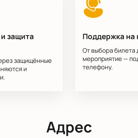
 и защита
Поддержка на 
От выбора билета 
мероприятие — под
через защищённые
телефону.
аняются и
и.
Адрес