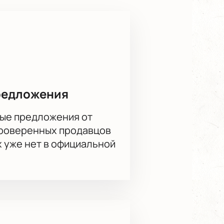
берете лучшие места на
неджер подскажет подходящие
редложения
тому событию и откройте для себя
ые предложения от
проверенных продавцов
х уже нет в официальной