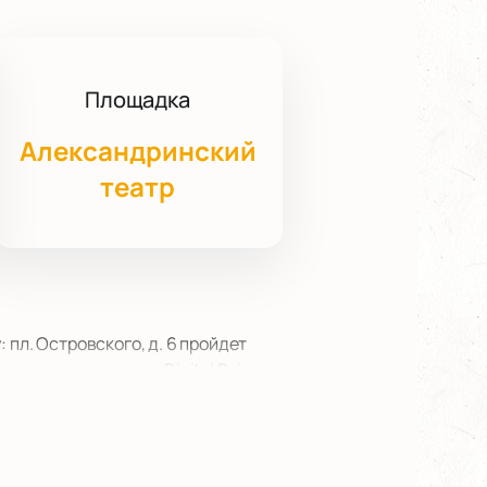
Площадка
Александринский
театр
 пл. Островского, д. 6 пройдет
я медиаискусства Digital Rain.
ает зрителей ощутить атмосферу
формируя единое пространство для
 создает визуальные решения на