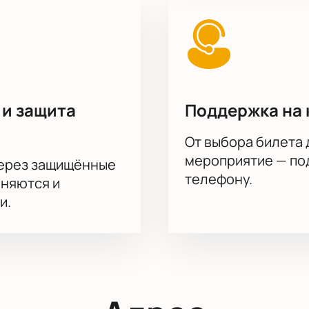
 и защита
Поддержка на 
От выбора билета 
мероприятие — под
через защищённые
телефону.
аняются и
и.