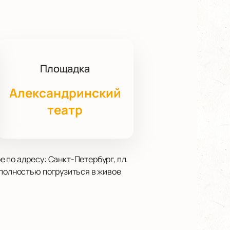
Площадка
Александринский
театр
 по адресу: Санкт-Петербург, пл.
 полностью погрузиться в живое
ение с залом. В этот вечер
ересного рассказа о музыке. В