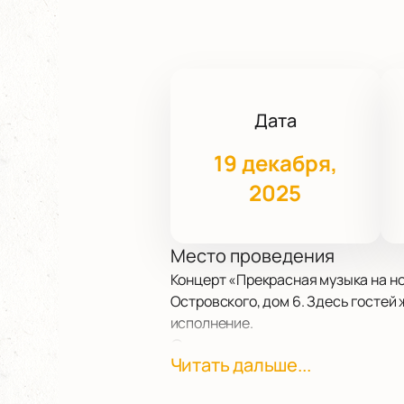
Дата
19 декабря,
2025
Место проведения
Концерт «Прекрасная музыка на но
Островского, дом 6. Здесь гостей
исполнение.
О концерте
Читать дальше...
На Новой сцене выступит пианист 
прозвучат известные и редкие про