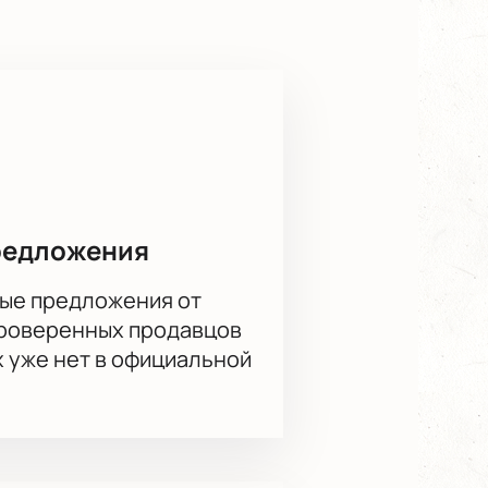
а Плетнёва — этот шедевр давно
 Пелециса, которые придадут
ную схему зала, чтобы вы нашли
редложения
ые предложения от
проверенных продавцов
х уже нет в официальной