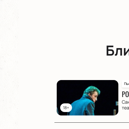
Бл
Пь
РО
Са
те
18+