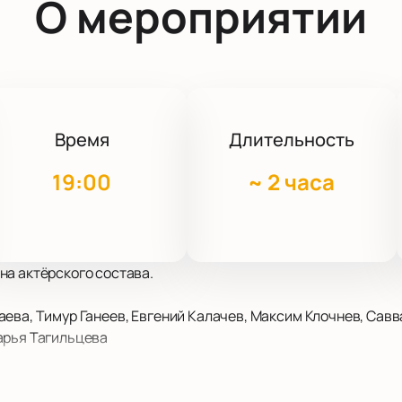
О мероприятии
Время
Длительность
19:00
~
2 часа
на актёрского состава.
аева, Тимур Ганеев, Евгений Калачев, Максим Клочнев, Савв
арья Тагильцева
в Санкт-Петербурге на сцене Александринского театра. Адре