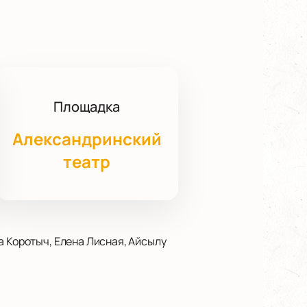
Площадка
Александринский
театр
а Коротыч, Елена Лисная, Айсылу
с: пл. Островского, д. 6.