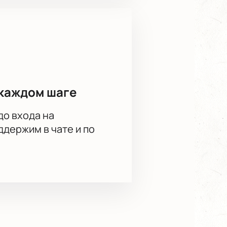
выбрать места и ответит на
с сайта. На нашем сайте вы
дите за новостями.
каждом шаге
до входа на
держим в чате и по