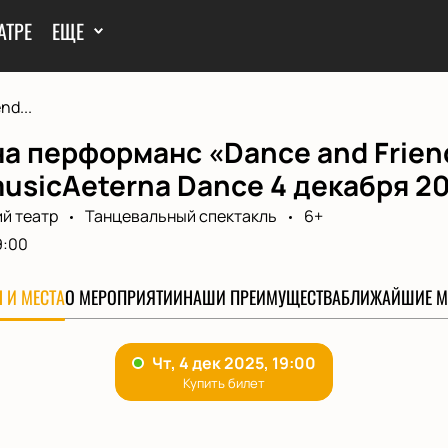
АТРЕ
ЕЩЕ
nd...
а перформанс «Dance and Frien
usicAeterna Dance 4 декабря 2
й театр
Танцевальный спектакль
6+
9:00
 И МЕСТА
О МЕРОПРИЯТИИ
НАШИ ПРЕИМУЩЕСТВА
БЛИЖАЙШИЕ М