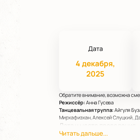
Дата
4 декабря,
2025
Обратите внимание, возможна сме
Режиссёр:
Анна Гусева
Танцевальная труппа:
Айгуля Буз
Мирхафизхан, Алексей Слуцкий, Д
Дата и место проведения
Читать дальше...
Вечер современного танца пройдет 