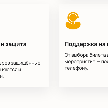
азделе помощи — оператор расскажет о стоимости, поможет 
поступят на ваш e-mail или будут доступны для скачивания 
 по выбранному сектору. Афиша события обновляется — сле
 и защита
Поддержка на 
От выбора билета 
мероприятие — под
через защищённые
телефону.
аняются и
и.