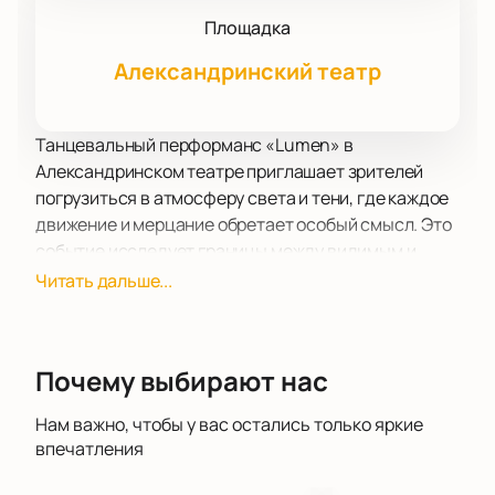
Площадка
Александринский театр
Танцевальный перформанс «Lumen» в
Александринском театре приглашает зрителей
погрузиться в атмосферу света и тени, где каждое
движение и мерцание обретает особый смысл. Это
событие исследует границы между видимым и
скрытым, телом и энергией, создавая уникальное
Читать дальше...
пространство для взаимодействия.
Александринский театр, известный своей богатой
историей и великолепной архитектурой,
Почему выбирают нас
предоставляет идеальную площадку для этого
захватывающего перформанса. Расположенный в
Нам важно, чтобы у вас остались только яркие
самом сердце Санкт-Петербурга, театр славится
впечатления
своим вкладом в развитие искусства и культуры. В
его стенах оживают самые смелые идеи, а