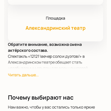
Площадка
Александринский театр
Обратите внимание, возможна смена
актёрского состава.
Спектакль «12121 \вечер соло и дуэтов/» в
Александринском театре обещает стать
незабываемым опытом для всех ценителей
современного танца. В этот вечер на сцене
Читать дальше...
выступят семь талантливых исполнителей, каждый
из которых является автором своей работы. Они
стремятся к диалогу со зрителем, используя танец
Почему выбирают нас
как средство выражения чувств и мыслей.
Александринский театр, одна из старейших и
Нам важно, чтобы у вас остались только яркие
наиболее престижных театральных площадок