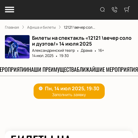
Главная
Афиша и билеты
12121 \вечер сол...
Билеты на спектакль «12121 \вечер соло
и дуэтов/» 14 июля 2025
Александринский театр
Драма
16+
14 июл. 2025
19:30
МЕРОПРИЯТИИ
НАШИ ПРЕИМУЩЕСТВА
БЛИЖАЙШИЕ МЕРОПРИЯТИЯ