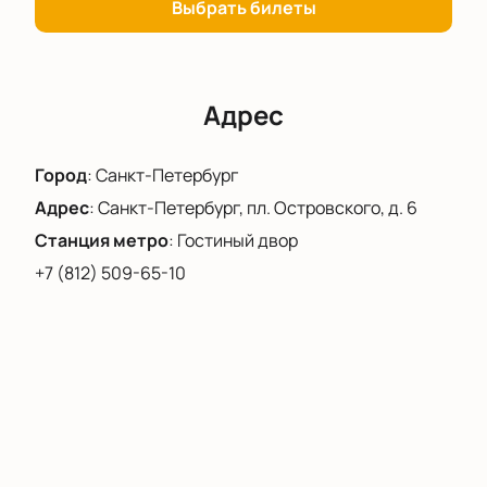
Погрузитесь в мир танцевальных экспериментов и
Выбрать билеты
философских размышлений вместе с нами. Купить
билеты на нашем сайте — это ваш шаг навстречу
новому опыту и незабываемым впечатлениям от
одного из самых интересных событий сезона в
Адрес
Александринском театре.
Город
:
Санкт-Петербург
Адрес
:
Санкт-Петербург, пл. Островского, д. 6
Станция метро
:
Гостиный двор
+7 (812) 509-65-10