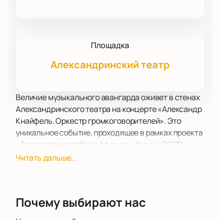
Площадка
Александринский театр
Величие музыкального авангарда оживет в стенах
Александринского театра на концерте «Александр
Кнайфель. Оркестр громкоговорителей». Это
уникальное событие, проходящее в рамках проекта
«Три степени свободы. Музыка > Кино > СССР»,
познакомит зрителей с произведением «Айнана, 17
Читать дальше...
вариаций на имя пирамидой голосов, ударных и
магнитофона». Композиция, созданная для фильма
Георгия Кропачева «След росомахи», является
Почему выбирают нас
ярким примером новаторского подхода Кнайфеля к
музыке.