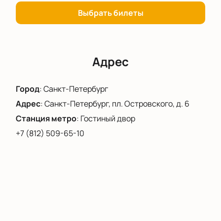
экспериментов и новых форм искусства. Концерт
Выбрать билеты
«Александр Кнайфель. Оркестр
громкоговорителей» обещает стать важным
событием в культурной жизни Санкт-Петербурга.
Чтобы не пропустить это событие, рекомендуем
Адрес
купить билеты на нашем сайте заранее.
Город
:
Санкт-Петербург
Адрес
:
Санкт-Петербург, пл. Островского, д. 6
Станция метро
:
Гостиный двор
+7 (812) 509-65-10