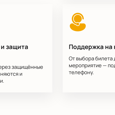
 и защита
Поддержка на 
От выбора билета 
мероприятие — под
через защищённые
телефону.
аняются и
и.