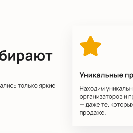
олит вам полностью погрузиться в атмосферу звукового эк
астью этого музыкального события.
Купить билеты
на нашем 
ыбирают
Уникальные п
тались только яркие
Находим уникальн
организаторов и 
— даже те, которы
продаже.