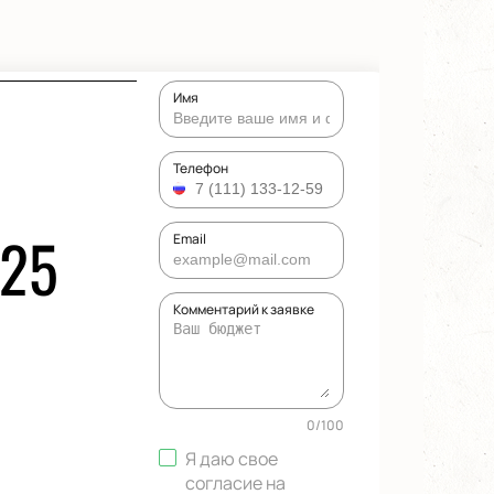
Имя
И
Телефон
025
Email
Комментарий к заявке
0
/
100
Я даю свое
согласие на