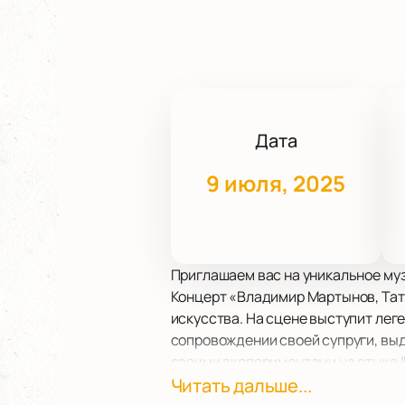
Дата
9 июля, 2025
Приглашаем вас на уникальное муз
Концерт «Владимир Мартынов, Тать
искусства. На сцене выступит лег
сопровождении своей супруги, выд
своими экспериментами на стыке ID
Александринский театр — одна из
Читать дальше...
Его великолепная архитектура и б