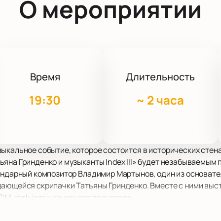
О мероприятии
Время
Длительность
19:30
~
2 часа
ыкальное событие, которое состоится в исторических стен
яна Гринденко и музыканты Index III» будет незабываемым 
ендарный композитор Владимир Мартынов, один из основате
ающейся скрипачки Татьяны Гринденко. Вместе с ними выступ
M, dark jazz и камерного авангарда.
 старейших театральных площадок России, расположенная в
огатая история создают идеальные условия для проведения 