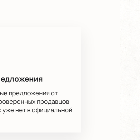
сперимента и насладиться каждым
сайте — это ваш шаг к встрече с
редложения
ые предложения от
проверенных продавцов
х уже нет в официальной