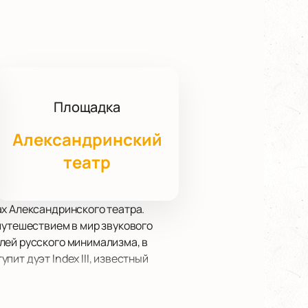
Площадка
Александринский
театр
ах Александринского театра.
путешествием в мир звукового
лей русского минимализма, в
ит дуэт Index III, известный
 самом сердце Санкт-Петербурга.
концерта такого уровня.