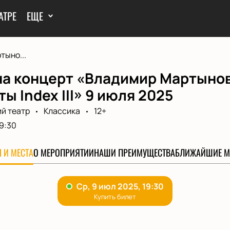
АТРЕ
ЕЩЕ
тыно...
на концерт «Владимир Мартынов
ы Index III» 9 июля 2025
й театр
Классика
12+
9:30
 И МЕСТА
О МЕРОПРИЯТИИ
НАШИ ПРЕИМУЩЕСТВА
БЛИЖАЙШИЕ М