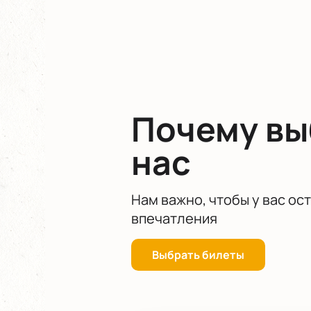
Великолепная акустика зала позв
нюансом исполнения.
Не упустите возможность стать ч
искусством мирового уровня.
Почему в
нас
Нам важно, чтобы у вас ос
впечатления
Выбрать билеты