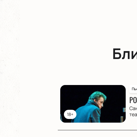
Бл
Пь
РО
Са
те
18+