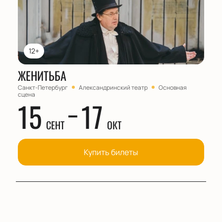
12+
ЖЕНИТЬБА
Санкт-Петербург
Александринский театр
Основная
сцена
15
17
СЕНТ
ОКТ
Купить билеты