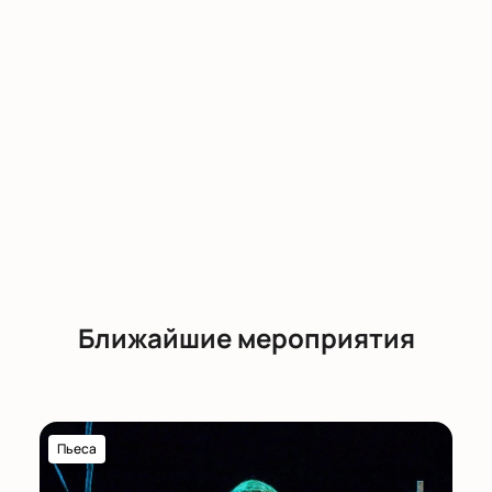
Купить билеты на танцевальный спектакль
«Лаборатория танцевальных высказываний
2026»
можно на сайте театра. На схеме зала легко
выбрать места — от партера до ложи. Стоимость
билетов зависит от выбранного сектора и
расположения к сцене.
Заказ оформляют онлайн или по телефону.
Менеджер расскажет о правилах посещения,
поможет выбрать места и оформить оплату
электронно. Все цены указаны рядом со схемой
зала; узнать стоимость билета или забронировать
место можно заранее.
Ближайшие мероприятия
Обратите внимание, возможна смена актёрского
состава.
Пьеса