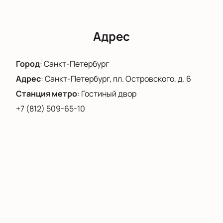
изменения и трансформации, происходящие на
сцене. Это добавляет глубину и многослойность к
общей концепции выступления.
Адрес
Не упустите возможность стать частью этого
уникального события.
Купить билеты
на нашем
Город
:
Санкт-Петербург
сайте вы можете уже сегодня.
Адрес
:
Санкт-Петербург, пл. Островского, д. 6
Станция метро
:
Гостиный двор
+7 (812) 509-65-10