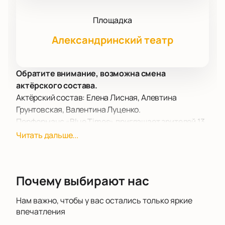
Площадка
Александринский театр
Обратите внимание, возможна смена
актёрского состава.
Актёрский состав: Елена Лисная, Алевтина
Грунтовская, Валентина Луценко.
Перформанс «Blue Times» приглашает зрителей 13
марта в Александринский театр, чтобы
Читать дальше...
погрузиться в мир танца, музыки и синестезии.
Этот уникальный проект объединяет талантливых
танцовщиц Елену Лисную, Алевтину Грунтовскую и
Почему выбирают нас
Валентину Луценко, которые в сотрудничестве с
композитором Андреасом Мустукисом исследуют
Нам важно, чтобы у вас остались только яркие
многогранность любви через движение и звук.
впечатления
Александринский театр, расположенный в самом