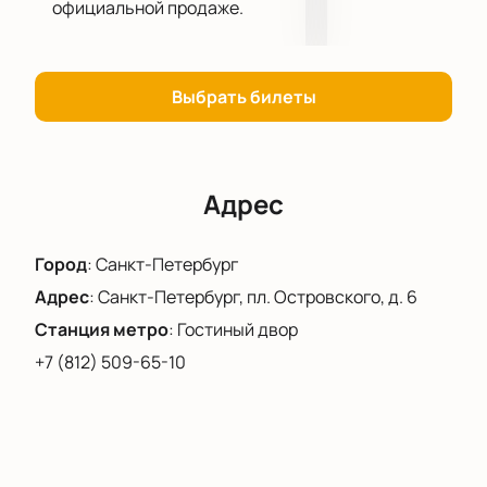
официальной продаже.
современному искусству, станет идеальной
площадкой для такого рода экспериментов.
Не упустите возможность стать частью этого
необычного события.
Купить билеты
на нашем
Выбрать билеты
сайте и погрузиться в мир звуков и образов, где
каждая деталь продумана до мелочей. Билеты
доступны для приобретения уже сейчас — не
упустите свой шанс!
Адрес
Город
:
Санкт-Петербург
Адрес
:
Санкт-Петербург, пл. Островского, д. 6
Станция метро
:
Гостиный двор
+7 (812) 509-65-10