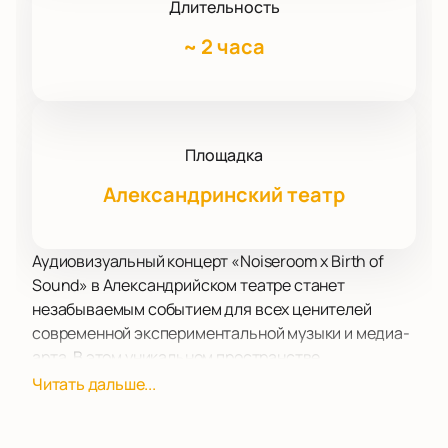
Длительность
~
2 часа
Площадка
Александринский театр
Аудиовизуальный концерт «Noiseroom x Birth of
Sound» в Александрийском театре станет
незабываемым событием для всех ценителей
современной экспериментальной музыки и медиа-
арта. В этом уникальном пространстве,
сочетающем историческую архитектуру и
Читать дальше...
современное техническое оснащение, зрителей
ожидает погружение в мир звуковых и визуальных