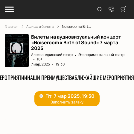
Главная
Афиша и билеты
Noiseroom x Birt...
Билеты на аудиовизуальный концерт
«Noiseroom x Birth of Sound» 7 марта
2025
Александринский театр
Экспериментальный театр
16+
7 мар. 2025
19:30
МЕРОПРИЯТИИ
НАШИ ПРЕИМУЩЕСТВА
БЛИЖАЙШИЕ МЕРОПРИЯТИЯ