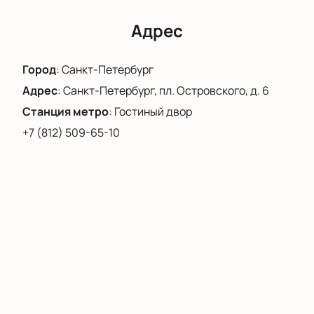
и откройте для себя новые грани творчества
Прокофьева и Бажова. Купить билеты на нашем
Адрес
сайте — это ваш ключ к незабываемым
впечатлениям в Александринском театре.
Город
:
Санкт-Петербург
Адрес
:
Санкт-Петербург, пл. Островского, д. 6
Станция метро
:
Гостиный двор
+7 (812) 509-65-10