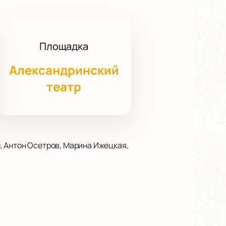
Площадка
Александринский
театр
, Антон Осетров, Марина Ижецкая,
атре по адресу: пл. Островского,
амма включает новые постановки,