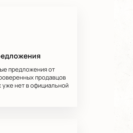
ыступления артистов разных
редложения
ые предложения от
анного места в зале. На
проверенных продавцов
 указана отдельно.
ть места и ответит на вопросы о
х уже нет в официальной
ия стоимости. Оплата проходит