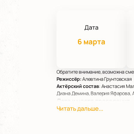
Дата
6 марта
Обратите внимание, возможна сме
Режиссёр:
Алевтина Грунтовская
Актёрский состав
: Анастасия Ма
Диана Демина, Валерия Яфарова, 
Дата и место проведения
Читать дальше...
Танцевальный спектакль «Твоими г
д. 6. Афиша на сайте содержит ин
О событии и площадке
«Твоими глазами» — танцевальный