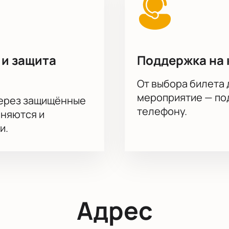
 и защита
Поддержка на 
От выбора билета 
мероприятие — под
через защищённые
телефону.
аняются и
и.
Адрес