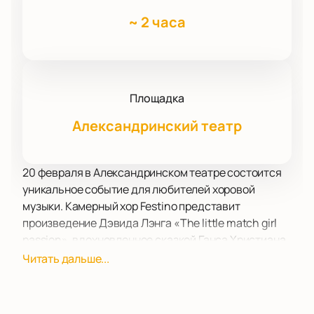
~
2 часа
Площадка
Александринский театр
20 февраля в Александринском театре состоится
уникальное событие для любителей хоровой
музыки. Камерный хор Festino представит
произведение Дэвида Лэнга «The little match girl
passion», вдохновленное сказкой Ганса Христиана
Андерсена «Девочка со спичками». Это
Читать дальше...
произведение, впервые исполняемое в хоровом
варианте на Новой сцене театра, является одним
из знаковых сочинений американского