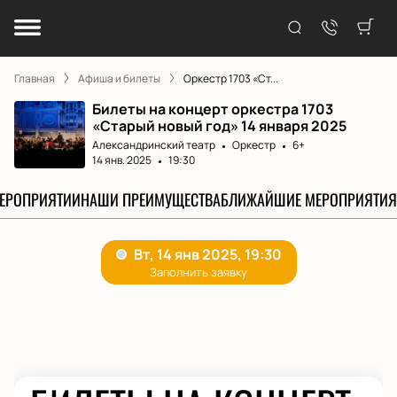
Главная
Афиша и билеты
Оркестр 1703 «Ст...
Билеты на концерт оркестра 1703
«Старый новый год» 14 января 2025
Александринский театр
Оркестр
6+
14 янв. 2025
19:30
МЕРОПРИЯТИИ
НАШИ ПРЕИМУЩЕСТВА
БЛИЖАЙШИЕ МЕРОПРИЯТИЯ