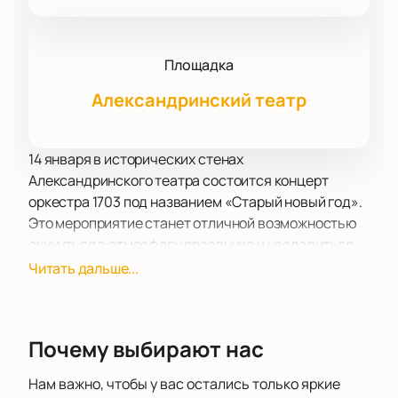
Площадка
Александринский театр
14 января в исторических стенах
Александринского театра состоится концерт
оркестра 1703 под названием «Старый новый год».
Это мероприятие станет отличной возможностью
окунуться в атмосферу праздника и насладиться
музыкальными произведениями, которые
Читать дальше...
вызывают самые тёплые чувства и воспоминания.
Александринский театр, расположенный в самом
сердце Санкт-Петербурга, является одной из
Почему выбирают нас
старейших и значимых театральных площадок
России. Его величественная архитектура и богатая
Нам важно, чтобы у вас остались только яркие
история создают неповторимую атмосферу для