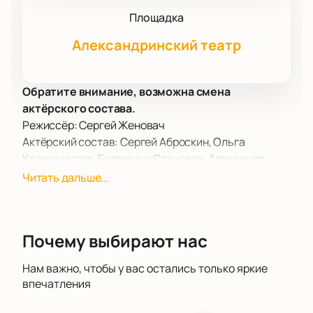
Площадка
Александринский театр
Обратите внимание, возможна смена
актёрского состава.
Режиссёр: Сергей Женовач
Актёрский состав: Сергей Аброскин, Ольга
Калашникова, Екатерина Становая, Александр
Суворов, Елизавета Кондакова, Алексей Вертков,
Читать дальше...
Глеб Пускепалис, Андрей Шибаршин, Татьяна
Волкова, Игорь Лизенгевич, Нодар Сирадзе, Глеб
Ромашевский, Даниил Обухов, Анна Рудь, Эдуард
Почему выбирают нас
Миллер
Спектакль «Мандат» в Александринском театре
Нам важно, чтобы у вас остались только яркие
предлагает зрителям уникальную возможность
впечатления
погрузиться в атмосферу 1920-х годов через
призму гениального творчества Николая Эрдмана.