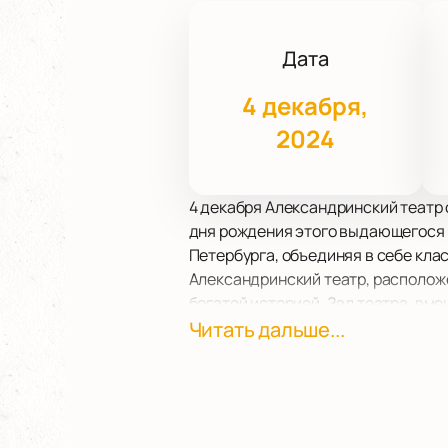
Дата
4 декабря,
2024
4 декабря Александринский театр
дня рождения этого выдающегося 
Петербурга, объединяя в себе кл
Александринский театр, располож
богатой историей. Зал театра, вм
композиций Курёхина. В программ
Читать дальше...
руководством Андрея Медведева и
Белякова. Также зрителей ожидае
Грибкова и современных музыканто
Особенностью фестиваля станет х
который будет представлен во вре