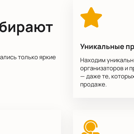
стью этого значимого события.
Купить билеты
на нашем са
ыбирают
Уникальные п
тались только яркие
Находим уникальн
организаторов и 
— даже те, которы
продаже.