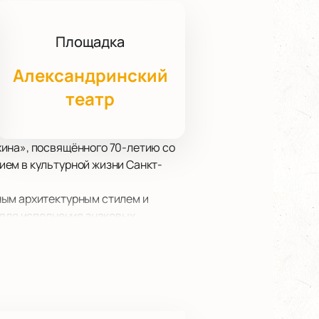
Площадка
Александринский
театр
хина», посвящённого 70-летию со
ием в культурной жизни Санкт-
ным архитектурным стилем и
 для исполнения знаковых
ческого оркестра под
иколая Бичана и Максима
тербурга под управлением Игоря
бъединения «Тринадевять»,
дарит зрителям незабываемые