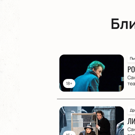
Бл
Пь
РО
Са
те
18+
Др
ЛИ
Са