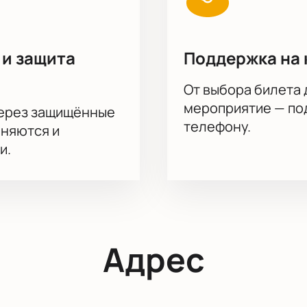
 и защита
Поддержка на 
От выбора билета 
мероприятие — под
через защищённые
телефону.
аняются и
и.
Адрес