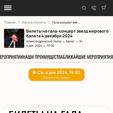
Главная
Афиша и билеты
Гала-концерт зве...
Билеты на гала-концерт звезд мирового
балета 4 декабря 2024
Александринский театр
Балет
6+
4 дек. 2024
19:00
МЕРОПРИЯТИИ
НАШИ ПРЕИМУЩЕСТВА
БЛИЖАЙШИЕ МЕРОПРИЯТИЯ