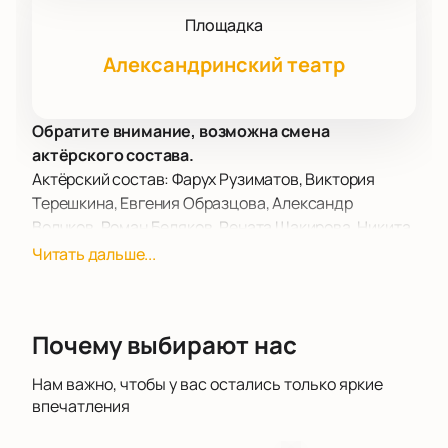
Площадка
Александринский театр
Обратите внимание, возможна смена
актёрского состава.
Актёрский состав: Фарух Рузиматов, Виктория
Терешкина, Евгения Образцова, Александр
Волчков, Роман Беляков, Рената Шакирова, Никита
Четвериков, Ирина Перрен, Марат Шемиунов и
Читать дальше...
другие
4 декабря в Александринском театре, старейшем
театре России, состоится Гала-концерт звезд
Почему выбирают нас
мирового балета, который станет ярким событием
в культурной жизни Санкт-Петербурга. Это
Нам важно, чтобы у вас остались только яркие
мероприятие пройдет в рамках фестиваля
впечатления
«Искусство без границ» и будет посвящено
легендарному артисту балета, народному артисту