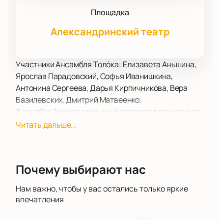
Площадка
Александринский театр
Участники Ансамбля Толóка: Елизавета Аньшина,
Ярослав Парадовский, Софья Иванишкина,
Антонина Сергеева, Дарья Кирпичникова, Вера
Базилевских, Дмитрий Матвеенко.
8 декабря Александринский театр приглашает вас
на концерт «Неизвестная русская музыка»,
Читать дальше...
который откроет новые горизонты в восприятии
русской народной музыки. В этот вечер на сцене
выступит Ансамбль Толóка, который исполнит
Почему выбирают нас
редкие и малоизвестные фольклорные
произведения, представляющие разнообразие
Нам важно, чтобы у вас остались только яркие
музыкальных традиций России.
впечатления
Программа концерта включает в себя сложные и
необычные фольклорные композиции. Вы услышите