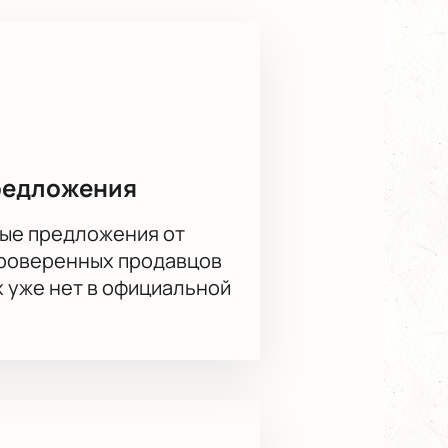
ие мосты», Ural Music Night, По
 неповторимое.
 это ваш счастливый билет в мир
a. Спешите купить билеты на
редложения
ые предложения от
проверенных продавцов
х уже нет в официальной