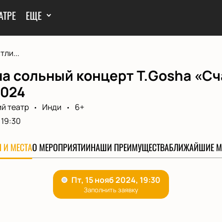
АТРЕ
ЕЩЕ
ли...
а сольный концерт T.Gosha «Сч
2024
й театр
Инди
6+
19:30
 И МЕСТА
О МЕРОПРИЯТИИ
НАШИ ПРЕИМУЩЕСТВА
БЛИЖАЙШИЕ М