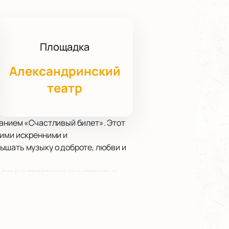
Площадка
Александринский
театр
ванием «Счастливый билет». Этот
оими искренними и
ышать музыку о доброте, любви и
з самых престижных и красивых
овия для живого выступления
ля того, чтобы насладиться
zhno music lab и проекта «Нова