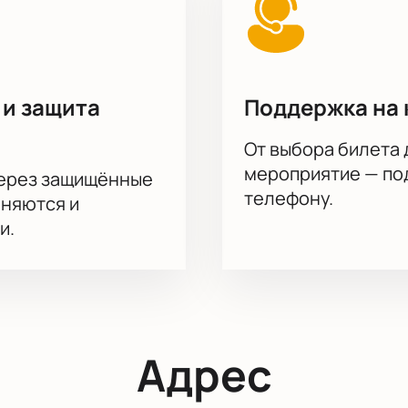
 и защита
Поддержка на 
От выбора билета 
мероприятие — под
через защищённые
телефону.
аняются и
и.
Адрес