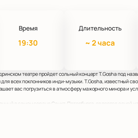
Время
Длительность
19:30
~
2 часа
дринском театре пройдет сольный концерт T.Gosha под наз
для всех поклонников инди-музыки. T.Gosha, известный св
шает вас погрузиться в атмосферу мажорного минора и усл
енный в самом сердце Санкт-Петербурга, является одной и
архитектура и уникальная акустика создадут идеальные усл
танное историей и культурой, станет идеальной площадкой д
лнителя, «впитала в себя множество различных звучаний».
ыкант, а настоящий резидент музыкальной лаборатории NEVA’