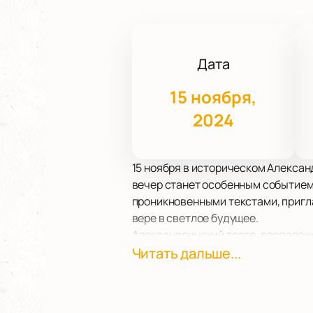
Дата
15 ноября,
2024
15 ноября в историческом Алексан
вечер станет особенным событием 
проникновенными текстами, пригла
вере в светлое будущее.
Александринский театр, располож
сцен страны. Его величественная 
Читать дальше...
T.Gosha. Это пространство, пропи
музыкой, которая, по словам испо
T.Gosha — это не просто инди-муз