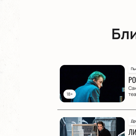
Бл
Пь
РО
Са
те
18+
Др
ЛИ