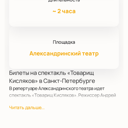
~
2 часа
Площадка
Александринский театр
Билеты на спектакль «Товарищ
Кисляков» в Санкт-Петербурге
В репертуаре Александринского театра идет
спектакль «Товарищ Кисляков». Режиссер Андрей
Калинин поставил уже четвертую работу на этой
Читать дальше...
сцене. Купить билеты на спектакль «Товарищ
Кисляков» можно на ближайшие показы сезона.