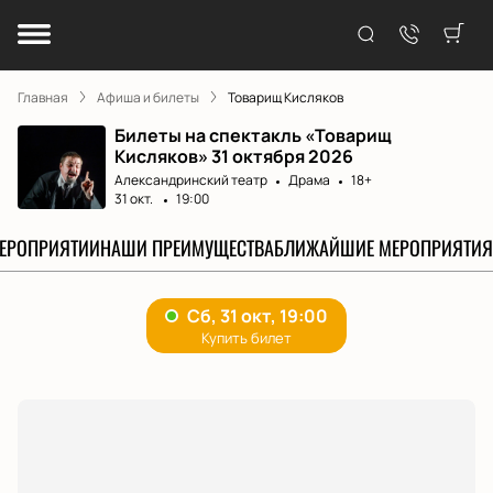
Главная
Афиша и билеты
Товарищ Кисляков
Билеты на спектакль «Товарищ
Кисляков» 31 октября 2026
Александринский театр
Драма
18+
31 окт.
19:00
МЕРОПРИЯТИИ
НАШИ ПРЕИМУЩЕСТВА
БЛИЖАЙШИЕ МЕРОПРИЯТИЯ