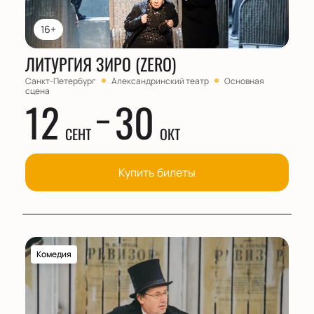
16+
ЛИТУРГИЯ ЗИРО (ZERO)
Санкт-Петербург
Александринский театр
Основная
сцена
12
30
СЕНТ
ОКТ
Купить билеты
Комедия