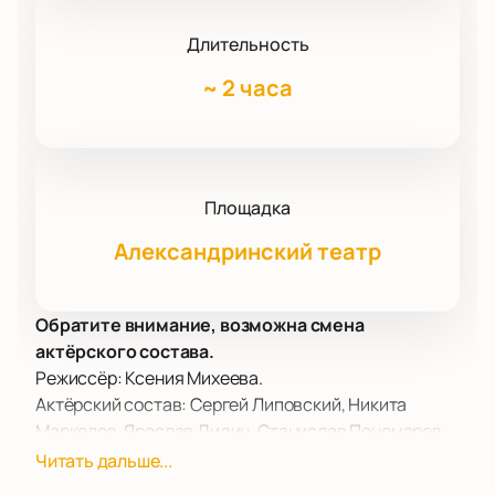
Длительность
~
2 часа
Площадка
Александринский театр
Обратите внимание, возможна смена
актёрского состава.
Режиссёр: Ксения Михеева.
Актёрский состав: Сергей Липовский, Никита
Маркелов, Ярослав Дидин, Станислав Пономарев,
Александр Перцев, Ксения Михеева, Катя
Читать дальше...
Ганюшина.