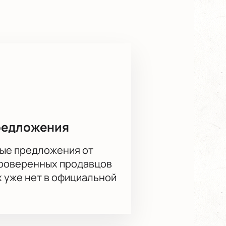
ий художественной литературы. В
сь в атмосферу, созданную с
х импровизаций. Центральное
взглянуть на знакомые и порой
тские ночи».
сайте можно уже сейчас. Спешите,
редложения
ые предложения от
проверенных продавцов
х уже нет в официальной