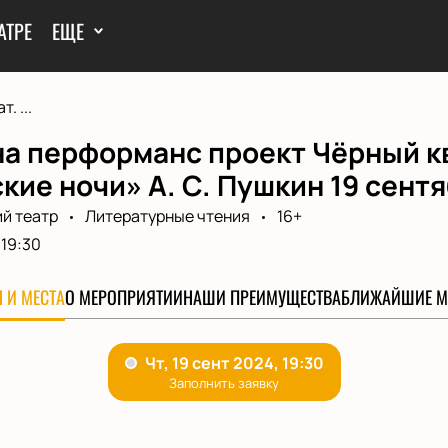
АТРЕ
ЕЩЕ
. ...
а перформанс проект Чёрный ква
кие ночи» А. С. Пушкин 19 сент
й театр
Литературные чтения
16+
19:30
 И МЕСТА
О МЕРОПРИЯТИИ
НАШИ ПРЕИМУЩЕСТВА
БЛИЖАЙШИЕ М