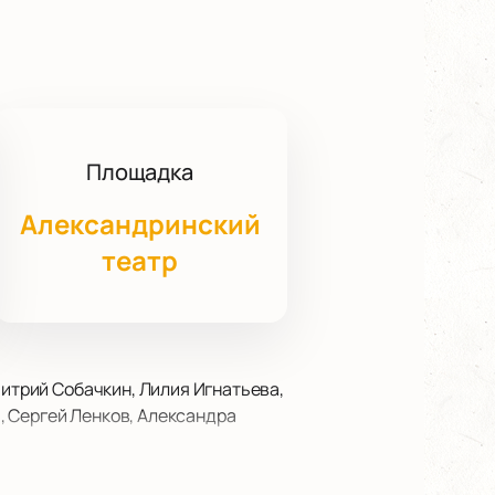
Площадка
Александринский
театр
митрий Собачкин, Лилия Игнатьева,
, Сергей Ленков, Александра
ый станет частью программы
анда «НАУ ТЕАТР» совместно с