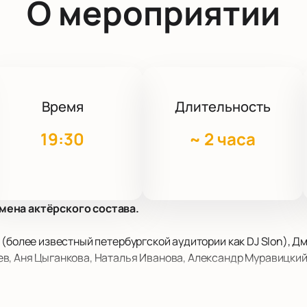
О мероприятии
Время
Длительность
19:30
~
2 часа
мена актёрского состава.
 (более известный петербургской аудитории как DJ Slon), Д
в, Аня Цыганкова, Наталья Иванова, Александр Муравицкий
еатре начнется уникальный проект «Чёрный квадрат», котор
ой 150-летию В.Э. Мейерхольда. В Черном зале театра ком