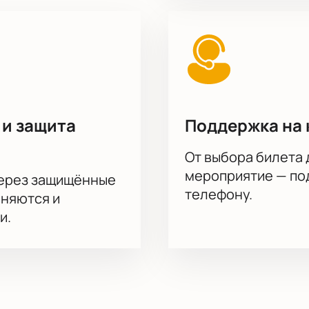
 и защита
Поддержка на 
От выбора билета 
мероприятие — под
через защищённые
телефону.
аняются и
и.