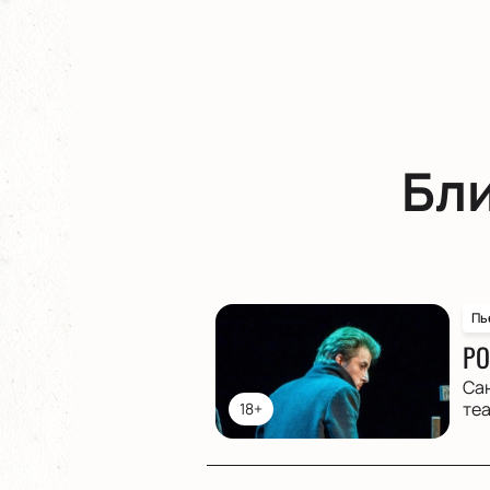
Бл
Пь
РО
Са
те
18+