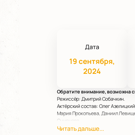
Дата
19 сентября,
2024
Обратите внимание, возможна с
Режиссёр: Дмитрий Собачкин.
Актёрский состав: Олег Азелицкий
Мария Прокопьева, Даниил Левище
Смирнова.
19 сентября в Александринском т
Читать дальше...
«Мейерхольдоведение», посвященн