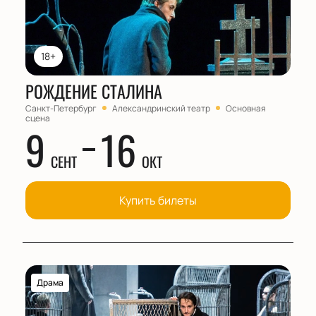
18+
РОЖДЕНИЕ СТАЛИНА
Санкт-Петербург
Александринский театр
Основная
сцена
9
16
СЕНТ
ОКТ
Купить билеты
Драма