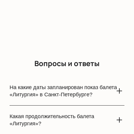
Вопросы и ответы
На какие даты запланирован показ балета
«Литургия» в Санкт-Петербурге?
Показ балета «Литургия» запланирован на 25 ноября
2024 года. Эти даты будут важными для любителей
Какая продолжительность балета
балета, так как постановка станет частью фестиваля
«Литургия»?
Дягилева, который проходит в Санкт-Петербурге и
привлекает множество зрителей,