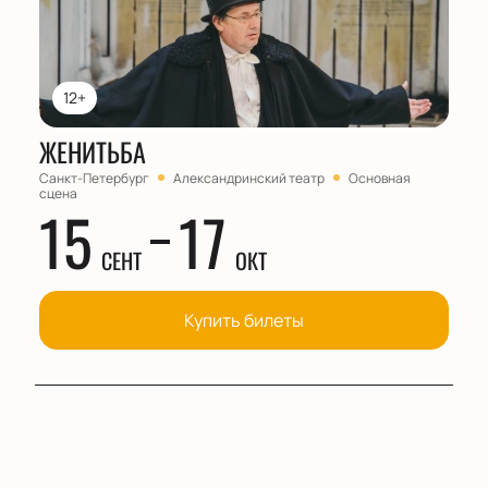
12+
ЖЕНИТЬБА
Санкт-Петербург
Александринский театр
Основная
сцена
15
17
СЕНТ
ОКТ
Купить билеты