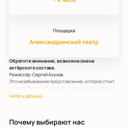
Площадка
Александринский театр
Обратите внимание, возможна смена
актёрского состава.
Режиссёр: Сергей Ахунов.
Это незабываемое представление, которое стоит
увидеть! Балет «Литургия» в Александринском
театре. Композитор Сергей Ахунов создал
Читать дальше...
постановку, в которой удивительным образом
сочетаются древнерусское строчное пение,
отсылки к музыке Стравинского и элементы
Почему выбирают нас
театрального перформанса. Хореографией