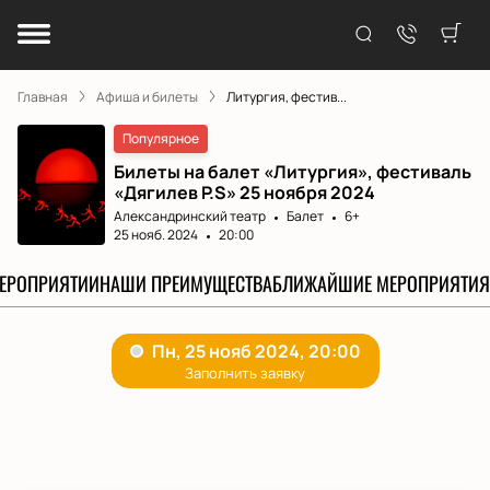
Главная
Афиша и билеты
Литургия, фестив...
Популярное
Билеты на балет «Литургия», фестиваль
«Дягилев P.S» 25 ноября 2024
Александринский театр
Балет
6+
25 нояб. 2024
20:00
МЕРОПРИЯТИИ
НАШИ ПРЕИМУЩЕСТВА
БЛИЖАЙШИЕ МЕРОПРИЯТИЯ