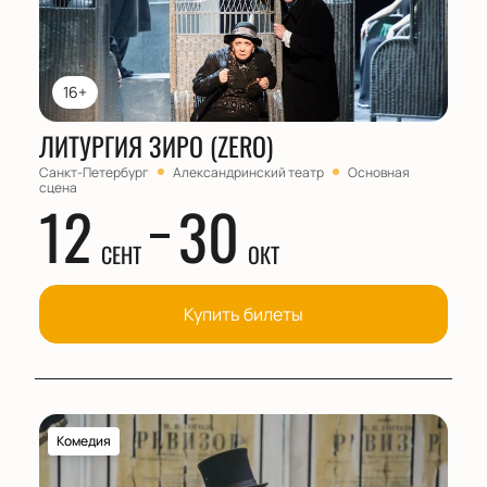
16+
ЛИТУРГИЯ ЗИРО (ZERO)
Санкт-Петербург
Александринский театр
Основная
сцена
12
30
СЕНТ
ОКТ
Купить билеты
Комедия